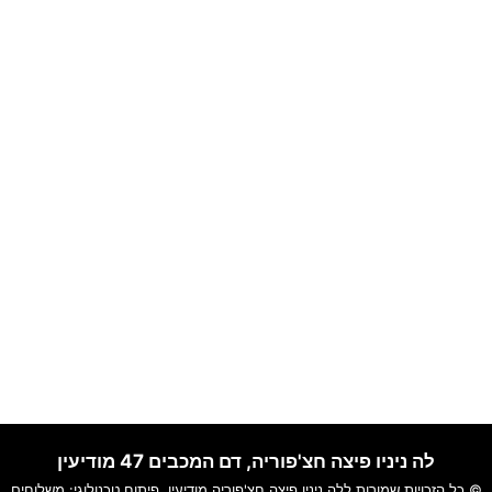
לה ניניו פיצה חצ'פוריה, דם המכבים 47 מודיעין
© כל הזכויות שמורות ללה ניניו פיצה חצ'פוריה מודיעין. פיתוח טכנולוגי:
משלוחים