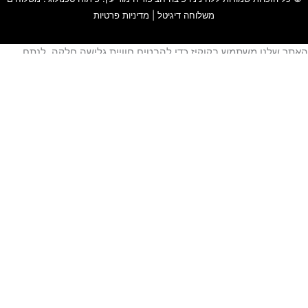
משלוחה דיגיטל
|
מדיניות פרטיות
אתר שלנו משתמש בקוקיז כדי להבטיח חוויית גלישה חלקה, לנתח
ימוש באתר ולהתאים תוכן ושירותים אישיים עבורך.
מידע נוסף עייני ב-
תקנון האתר
ו-
מדיניות פרטיות
.
סגור
גדרות עוגיות
זור
הודעה נשלחה בהצלחה !
שוב נגישות
תקלתם בבעיית נגישות? דווחו לנו
דה ריק